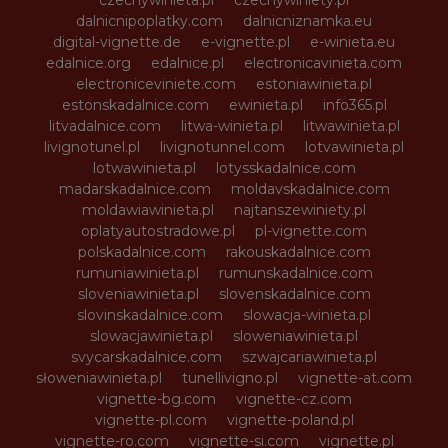
dalnicnipoplatky.com
dalnicniznamka.eu
digital-vignette.de
e-vignette.pl
e-winieta.eu
edalnice.org
edalnice.pl
electronicavinieta.com
electroniceviniete.com
estoniawinieta.pl
estonskadalnice.com
ewinieta.pl
info365.pl
litvadalnice.com
litwa-winieta.pl
litwawinieta.pl
livignotunel.pl
livignotunnel.com
lotvawinieta.pl
lotwawinieta.pl
lotysskadalnice.com
madarskadalnice.com
moldavskadalnice.com
moldawiawinieta.pl
najtanszewiniety.pl
oplatyautostradowe.pl
pl-vignette.com
polskadalnice.com
rakouskadalnice.com
rumuniawinieta.pl
rumunskadalnice.com
sloveniawinieta.pl
slovenskadalnice.com
slovinskadalnice.com
slowacja-winieta.pl
slowacjawinieta.pl
sloweniawinieta.pl
svycarskadalnice.com
szwajcariawinieta.pl
słoweniawinieta.pl
tunellivigno.pl
vignette-at.com
vignette-bg.com
vignette-cz.com
vignette-pl.com
vignette-poland.pl
vignette-ro.com
vignette-si.com
vignette.pl