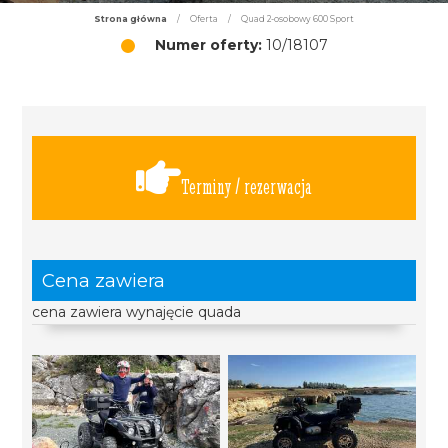
Strona główna
/
Oferta
/
Quad 2-osobowy 600 Sport
Numer oferty:
10/18107
Terminy / rezerwacja
Cena zawiera
cena zawiera wynajęcie quada