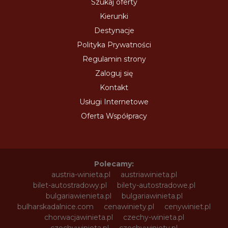
Szukaj oferty
Kierunki
Destynacje
Polityka Prywatności
Regulamin strony
Zaloguj się
Kontakt
Usługi Internetowe
Oferta Współpracy
Polecamy:
austria-winieta.pl
austriawinieta.pl
bilet-autostradowy.pl
bilety-autostradowe.pl
bulgariawienieta.pl
bulgariawinieta.pl
bulharskadalnice.com
cenawiniety.pl
cenywiniet.pl
chorwacjawinieta.pl
czechy-winieta.pl
czechywinieta.pl
czechywiniety.pl