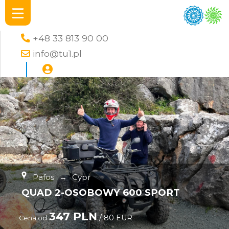
+48 33 813 90 00
info@tu1.pl
Pafos
→
Cypr
QUAD 2-OSOBOWY 600 SPORT
347 PLN
/ 80 EUR
Cena od