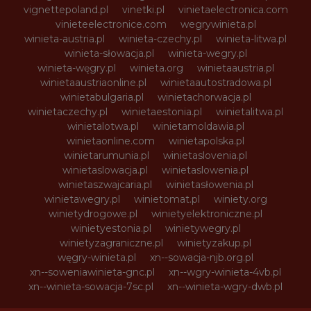
vignettepoland.pl
vinetki.pl
vinietaelectronica.com
vinieteelectronice.com
wegrywinieta.pl
winieta-austria.pl
winieta-czechy.pl
winieta-litwa.pl
winieta-słowacja.pl
winieta-wegry.pl
winieta-węgry.pl
winieta.org
winietaaustria.pl
winietaaustriaonline.pl
winietaautostradowa.pl
winietabulgaria.pl
winietachorwacja.pl
winietaczechy.pl
winietaestonia.pl
winietalitwa.pl
winietalotwa.pl
winietamoldawia.pl
winietaonline.com
winietapolska.pl
winietarumunia.pl
winietaslovenia.pl
winietaslowacja.pl
winietaslowenia.pl
winietaszwajcaria.pl
winietasłowenia.pl
winietawegry.pl
winietomat.pl
winiety.org
winietydrogowe.pl
winietyelektroniczne.pl
winietyestonia.pl
winietywegry.pl
winietyzagraniczne.pl
winietyzakup.pl
węgry-winieta.pl
xn--sowacja-njb.org.pl
xn--soweniawinieta-gnc.pl
xn--wgry-winieta-4vb.pl
xn--winieta-sowacja-7sc.pl
xn--winieta-wgry-dwb.pl