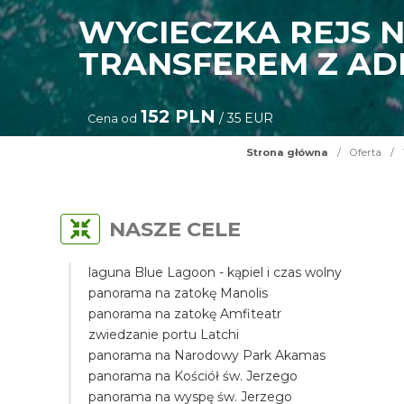
WYCIECZKA REJS N
TRANSFEREM Z AD
152 PLN
/ 35 EUR
Cena od
Strona główna
/
Oferta
/
NASZE CELE
laguna Blue Lagoon - kąpiel i czas wolny
panorama na zatokę Manolis
panorama na zatokę Amfiteatr
zwiedzanie portu Latchi
panorama na Narodowy Park Akamas
panorama na Kościół św. Jerzego
panorama na wyspę św. Jerzego