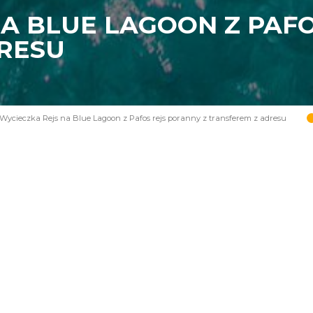
A BLUE LAGOON Z PAFO
RESU
Wycieczka Rejs na Blue Lagoon z Pafos rejs poranny z transferem z adresu