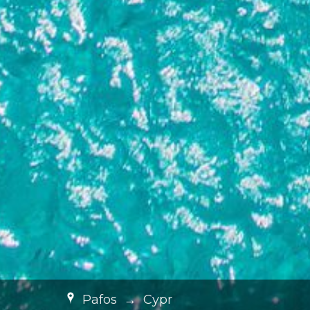
Pafos
→
Cypr