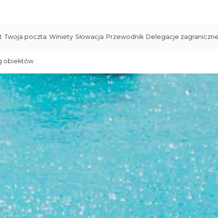
t
Twoja poczta
Winiety
Słowacja
Przewodnik
Delegacje zagraniczn
g obiektów