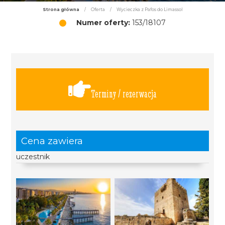
Strona główna
/
Oferta
/
Wycieczka z Pafos do Limassol
Numer oferty:
153/18107
Terminy / rezerwacja
Cena zawiera
uczestnik