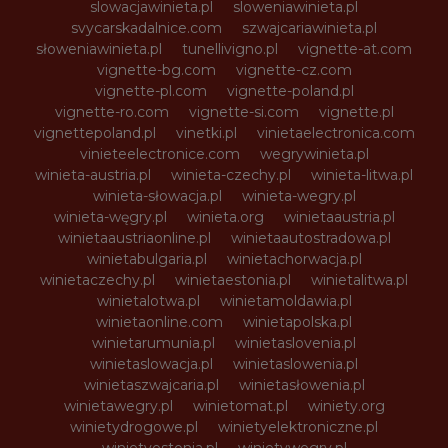
slowacjawinieta.pl
sloweniawinieta.pl
svycarskadalnice.com
szwajcariawinieta.pl
słoweniawinieta.pl
tunellivigno.pl
vignette-at.com
vignette-bg.com
vignette-cz.com
vignette-pl.com
vignette-poland.pl
vignette-ro.com
vignette-si.com
vignette.pl
vignettepoland.pl
vinetki.pl
vinietaelectronica.com
vinieteelectronice.com
wegrywinieta.pl
winieta-austria.pl
winieta-czechy.pl
winieta-litwa.pl
winieta-słowacja.pl
winieta-wegry.pl
winieta-węgry.pl
winieta.org
winietaaustria.pl
winietaaustriaonline.pl
winietaautostradowa.pl
winietabulgaria.pl
winietachorwacja.pl
winietaczechy.pl
winietaestonia.pl
winietalitwa.pl
winietalotwa.pl
winietamoldawia.pl
winietaonline.com
winietapolska.pl
winietarumunia.pl
winietaslovenia.pl
winietaslowacja.pl
winietaslowenia.pl
winietaszwajcaria.pl
winietasłowenia.pl
winietawegry.pl
winietomat.pl
winiety.org
winietydrogowe.pl
winietyelektroniczne.pl
winietyestonia.pl
winietywegry.pl