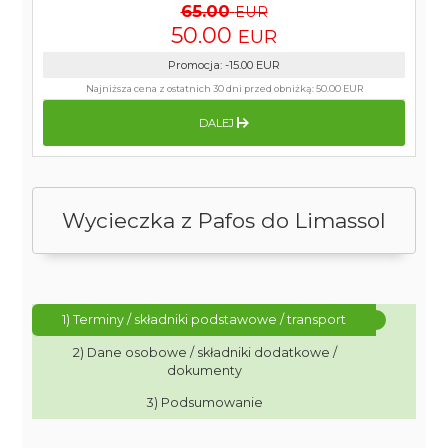
65.00
EUR
50.00
EUR
Promocja
:
-15.00
EUR
Najniższa cena z ostatnich 30 dni przed obniżką:
50.00 EUR
DALEJ
Wycieczka z Pafos do Limassol
1) Terminy / składniki podstawowe / transport
2) Dane osobowe / składniki dodatkowe /
dokumenty
3) Podsumowanie