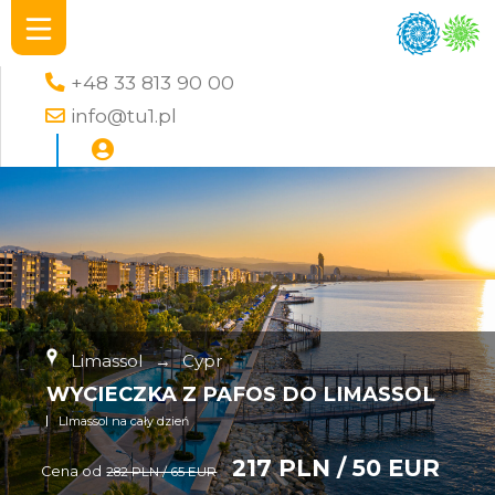
+48 33 813 90 00
info@tu1.pl
Limassol
→
Cypr
WYCIECZKA Z PAFOS DO LIMASSOL
LImassol na cały dzień
217 PLN / 50 EUR
Cena od
282 PLN / 65 EUR