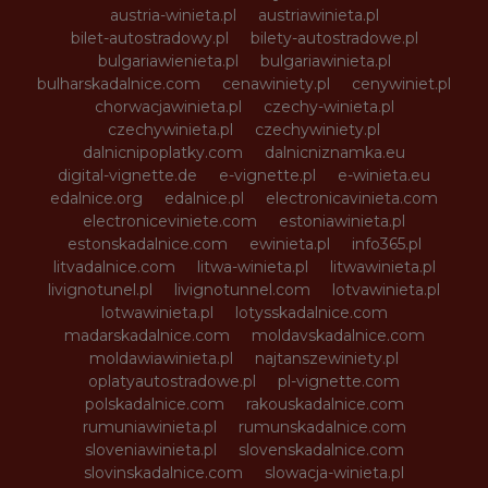
austria-winieta.pl
austriawinieta.pl
bilet-autostradowy.pl
bilety-autostradowe.pl
bulgariawienieta.pl
bulgariawinieta.pl
bulharskadalnice.com
cenawiniety.pl
cenywiniet.pl
chorwacjawinieta.pl
czechy-winieta.pl
czechywinieta.pl
czechywiniety.pl
dalnicnipoplatky.com
dalnicniznamka.eu
digital-vignette.de
e-vignette.pl
e-winieta.eu
edalnice.org
edalnice.pl
electronicavinieta.com
electroniceviniete.com
estoniawinieta.pl
estonskadalnice.com
ewinieta.pl
info365.pl
litvadalnice.com
litwa-winieta.pl
litwawinieta.pl
livignotunel.pl
livignotunnel.com
lotvawinieta.pl
lotwawinieta.pl
lotysskadalnice.com
madarskadalnice.com
moldavskadalnice.com
moldawiawinieta.pl
najtanszewiniety.pl
oplatyautostradowe.pl
pl-vignette.com
polskadalnice.com
rakouskadalnice.com
rumuniawinieta.pl
rumunskadalnice.com
sloveniawinieta.pl
slovenskadalnice.com
slovinskadalnice.com
slowacja-winieta.pl