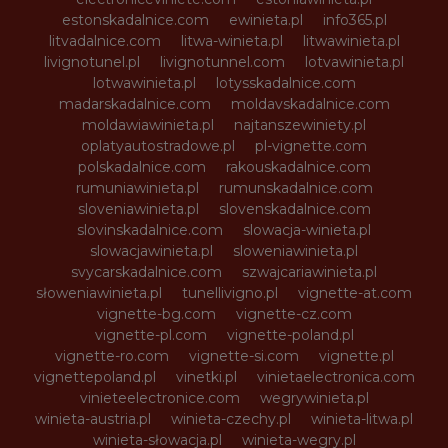
estonskadalnice.com
ewinieta.pl
info365.pl
litvadalnice.com
litwa-winieta.pl
litwawinieta.pl
livignotunel.pl
livignotunnel.com
lotvawinieta.pl
lotwawinieta.pl
lotysskadalnice.com
madarskadalnice.com
moldavskadalnice.com
moldawiawinieta.pl
najtanszewiniety.pl
oplatyautostradowe.pl
pl-vignette.com
polskadalnice.com
rakouskadalnice.com
rumuniawinieta.pl
rumunskadalnice.com
sloveniawinieta.pl
slovenskadalnice.com
slovinskadalnice.com
slowacja-winieta.pl
slowacjawinieta.pl
sloweniawinieta.pl
svycarskadalnice.com
szwajcariawinieta.pl
słoweniawinieta.pl
tunellivigno.pl
vignette-at.com
vignette-bg.com
vignette-cz.com
vignette-pl.com
vignette-poland.pl
vignette-ro.com
vignette-si.com
vignette.pl
vignettepoland.pl
vinetki.pl
vinietaelectronica.com
vinieteelectronice.com
wegrywinieta.pl
winieta-austria.pl
winieta-czechy.pl
winieta-litwa.pl
winieta-słowacja.pl
winieta-wegry.pl