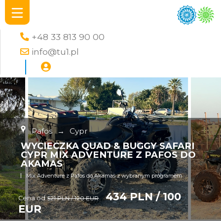
+48 33 813 90 00
info@tu1.pl
Pafos
→
Cypr
WYCIECZKA QUAD & BUGGY SAFARI
CYPR MIX ADVENTURE Z PAFOS DO
AKAMAS
Mix Adventure z Pafos do Akamas z wybranym programem
434 PLN / 100
Cena od
521 PLN / 120 EUR
EUR