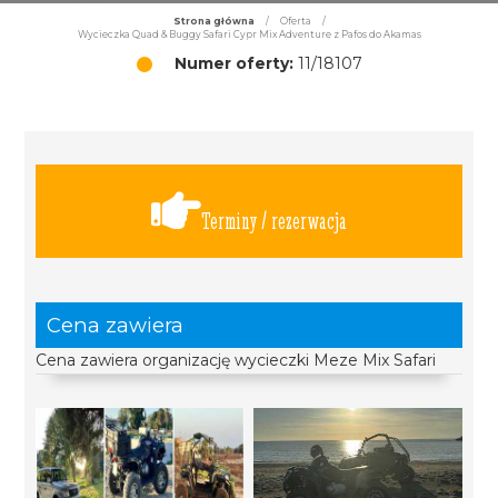
Strona główna
/
Oferta
/
Wycieczka Quad & Buggy Safari Cypr Mix Adventure z Pafos do Akamas
Numer oferty:
11/18107
Terminy / rezerwacja
Cena zawiera
Cena zawiera organizację wycieczki Meze Mix Safari