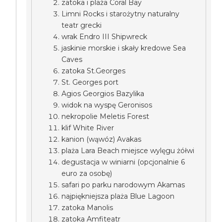
zatoka i plaża Coral Bay
Limni Rocks i starożytny naturalny
teatr grecki
wrak Endro III Shipwreck
jaskinie morskie i skały kredowe Sea
Caves
zatoka St.Georges
St. Georges port
Agios Georgios Bazylika
widok na wyspę Geronisos
nekropolie Meletis Forest
klif White River
kanion (wąwóz) Avakas
plaża Lara Beach miejsce wylęgu żółwi
degustacja w winiarni (opcjonalnie 6
euro za osobę)
safari po parku narodowym Akamas
najpiękniejsza plaża Blue Lagoon
zatoka Manolis
zatoka Amfiteatr