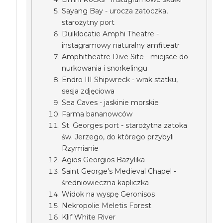
Sayang Bay - urocza zatoczka,
starożytny port
Duiklocatie Amphi Theatre -
instagramowy naturalny amfiteatr
Amphitheatre Dive Site - miejsce do
nurkowania i snorkelingu
Endro III Shipwreck - wrak statku,
sesja zdjęciowa
Sea Caves - jaskinie morskie
Farma bananowców
St. Georges port - starożytna zatoka
św. Jerzego, do którego przybyli
Rzymianie
Agios Georgios Bazylika
Saint George's Medieval Chapel -
średniowieczna kapliczka
Widok na wyspę Geronisos
Nekropolie Meletis Forest
Klif White River