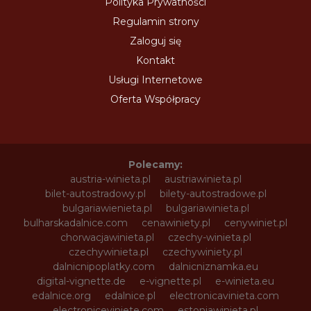
Polityka Prywatności
Regulamin strony
Zaloguj się
Kontakt
Usługi Internetowe
Oferta Współpracy
Polecamy:
austria-winieta.pl
austriawinieta.pl
bilet-autostradowy.pl
bilety-autostradowe.pl
bulgariawienieta.pl
bulgariawinieta.pl
bulharskadalnice.com
cenawiniety.pl
cenywiniet.pl
chorwacjawinieta.pl
czechy-winieta.pl
czechywinieta.pl
czechywiniety.pl
dalnicnipoplatky.com
dalnicniznamka.eu
digital-vignette.de
e-vignette.pl
e-winieta.eu
edalnice.org
edalnice.pl
electronicavinieta.com
electroniceviniete.com
estoniawinieta.pl