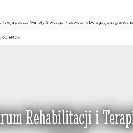
t
Twoja poczta
Winiety
Słowacja
Przewodnik
Delegacje zagraniczn
g obiektów
rum Rehabilitacji i Terapi