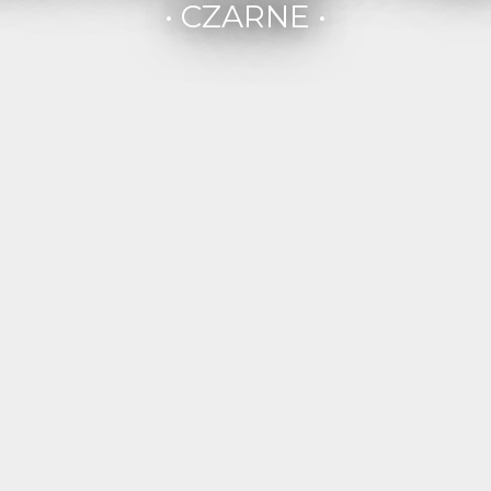
• CZARNE •