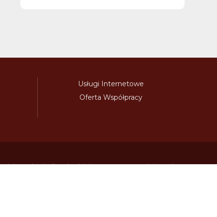
Usługi Internetowe
Oferta Współpracy
awinieta.pl
bulharskadalnice.com
cenawiniety.pl
ky.com
dalnicniznamka.eu
digital-vignette.de
niawinieta.pl
estonskadalnice.com
ewinieta.pl
ieta.pl
lotwawinieta.pl
lotysskadalnice.com
owe.pl
pl-vignette.com
polskadalnice.com