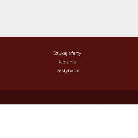
Szukaj oferty
Kierunki
Destynacje
austria-winieta.pl
austriawinieta.pl
bilet-autostr
cenywiniet.pl
chorwacjawinieta.pl
czechy-wi
e-vignette.pl
e-winieta.eu
edalnice.org
edal
info365.pl
litvadalnice.com
litwa-winieta.pl
madarskadalnice.com
moldavskadalnice.c