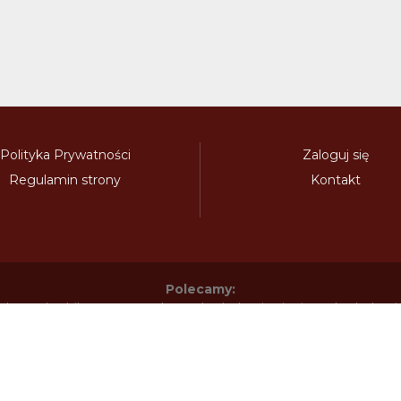
Polityka Prywatności
Zaloguj się
Regulamin strony
Kontakt
Polecamy:
adowy.pl
bilety-autostradowe.pl
bulgariawienieta.pl
bulgari
nieta.pl
czechywinieta.pl
czechywiniety.pl
dalnicnipoplat
nice.pl
electronicavinieta.com
electroniceviniete.com
esto
litwawinieta.pl
livignotunel.pl
livignotunnel.com
lotvawin
om
moldawiawinieta.pl
najtanszewiniety.pl
oplatyautostrad